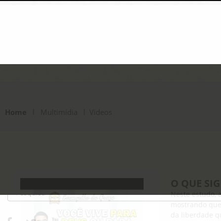
Home
l
Multimídia l Videos
O QUE SIG
Neste estudo, 
mostrando que 
da liberdade q