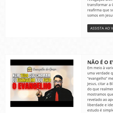
transformar a 
reafirma que 
somos em Jesus 
ASSISTA AO 
NÃO É O 
Em meio à vari
uma verdade q
“evangelho” m
Jesus, citar a 
do que realmen
mostramos que
revelado ao apó
liberdade e id
estudo é simpl