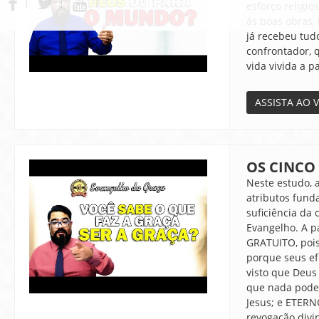
Ι
Ι
Ι
esforço religi
às boas obras,
já recebeu tud
confrontador, 
vida vivida a p
ASSISTA AO 
OS CINCO
Neste estudo, 
atributos fund
suficiência da 
Evangelho. A p
GRATUITO, poi
porque seus ef
visto que Deus 
que nada pode 
Jesus; e ETERN
revogação divi