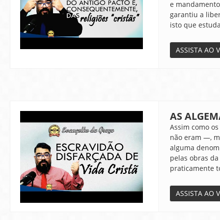
e mandamentos 
garantiu a lib
isto que estud
ASSISTA AO 
AS ALGEM
Assim como os 
não eram —, mu
alguma denomin
pelas obras da
praticamente to
ASSISTA AO 