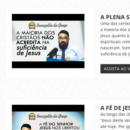
A PLENA S
Uma das certez
a maioria dos 
Jesus quanto à
espirituais co
nasceram. Some
suficiência de 
ASSISTA AO 
A FÉ DE J
Ao longo das ú
“deus deste sé
até hoje. Por 